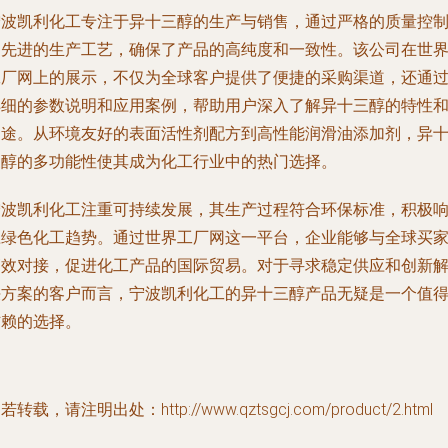
宁波凯利化工专注于异十三醇的生产与销售，通过严格的质量控
和先进的生产工艺，确保了产品的高纯度和一致性。该公司在世
工厂网上的展示，不仅为全球客户提供了便捷的采购渠道，还通
详细的参数说明和应用案例，帮助用户深入了解异十三醇的特性
用途。从环境友好的表面活性剂配方到高性能润滑油添加剂，异
三醇的多功能性使其成为化工行业中的热门选择。
宁波凯利化工注重可持续发展，其生产过程符合环保标准，积极
应绿色化工趋势。通过世界工厂网这一平台，企业能够与全球买
高效对接，促进化工产品的国际贸易。对于寻求稳定供应和创新
决方案的客户而言，宁波凯利化工的异十三醇产品无疑是一个值
信赖的选择。
若转载，请注明出处：http://www.qztsgcj.com/product/2.html