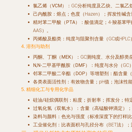
氯乙烯（VCM）
：GC分析纯度及乙炔、二氯乙
己内酰胺
：熔点；色度（Hazen）；挥发性碱含
精对苯二甲酸（PTA）
：酸值滴定；4-羧基苯甲
AAS）。
丙烯酸及酯类
：纯度与阻聚剂含量（GC或HPL
4. 溶剂与助剂
丙酮、丁酮（MEK）
：GC测纯度、水分及醇类
N,N-二甲基甲酰胺（DMF）
：纯度与水分（GC
邻苯二甲酸二辛酯（DOP）等增塑剂
：酯含量
各类表面活性剂
：有效物含量；pH值；泡沫性能
5. 精细化工与专用化学品
硅油/硅烷偶联剂
：粘度；折射率；挥发分；特定
过氧化氢（双氧水）
：含量（高锰酸钾滴定）；
染料与颜料
：色光与强度（标准深度下的打样比
工业催化剂
：比表面积与孔径分布（BET法）；