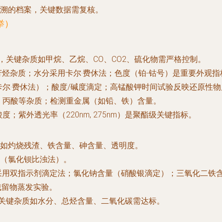
溯的档案，关键数据需复核。
举）
，关键杂质如甲烷、乙烷、CO、CO2、硫化物需严格控制。
芳烃杂质；水分采用卡尔·费休法；色度（铂-钴号）是重要外观指
卡尔·费休法）；酸度/碱度滴定；高锰酸钾时间试验反映还原性
、丙酸等杂质；检测重金属（如铅、铁）含量。
；紫外透光率（220nm, 275nm）是聚酯级关键指标。
如灼烧残渣、铁含量、砷含量、透明度。
（氯化钡比浊法）。
含量采用双指示剂滴定法；氯化钠含量（硝酸银滴定）；三氧化二铁
残留物蒸发实验。
；关键杂质如水分、总烃含量、二氧化碳需达标。