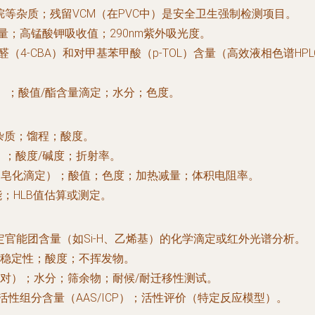
烷等杂质；残留VCM（在PVC中）是安全卫生强制检测项目。
量；高锰酸钾吸收值；290nm紫外吸光度。
醛（4-CBA）和对甲基苯甲酸（p-TOL）含量（高效液相色谱H
C）；酸值/酯含量滴定；水分；色度。
杂质；馏程；酸度。
）；酸度/碱度；折射率。
（皂化滴定）；酸值；色度；加热减量；体积电阻率。
；HLB值估算或测定。
官能团含量（如Si-H、乙烯基）的化学滴定或红外光谱分析。
稳定性；酸度；不挥发物。
对）；水分；筛余物；耐候/耐迁移性测试。
活性组分含量（AAS/ICP）；活性评价（特定反应模型）。