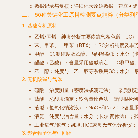
数据记录与复核
：详细记录原始数据，建立可追
二、 50种关键化工原料检测要点精粹（分类列
1. 基础有机原料
乙烯/丙烯
：纯度分析主要依靠气相色谱（GC）
苯、甲苯、二甲苯（BTX）
：GC分析纯度及非
甲醇
：GC测纯度及乙醇、丙酮等杂质；水分（
醋酸（乙酸）
：含量采用酸碱滴定；GC测甲酸
乙二醇
：纯度与二乙二醇等杂质用GC；水分；酸度
2. 无机酸碱与气体
硫酸
：浓度测量（密度法或滴定法）；杂质测定
盐酸
：总酸度滴定；铁含量比色法；硫酸根检测
液碱（氢氧化钠溶液）
：NaOH和Na2CO3
液氨
：纯度与油含量；水分（卡尔·费休法）；
工业氧气/氮气
：纯度用GC或奥氏气体分析仪
3. 聚合物单体与中间体